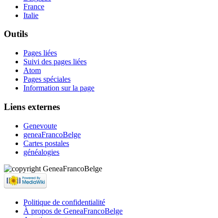
France
Italie
Outils
Pages liées
Suivi des pages liées
Atom
Pages spéciales
Information sur la page
Liens externes
Genevoute
geneaFrancoBelge
Cartes postales
généalogies
Politique de confidentialité
À propos de GeneaFrancoBelge