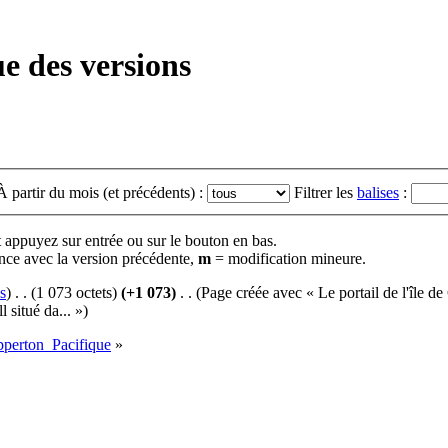
e des versions
À partir du mois (et précédents) :
Filtrer les
balises
:
t appuyez sur entrée ou sur le bouton en bas.
nce avec la version précédente,
m
= modification mineure.
s
)
‎
. .
(1 073 octets)
(+1 073)
‎
. .
(Page créée avec « Le portail de l'île de
 situé da... »)
pperton_Pacifique
»