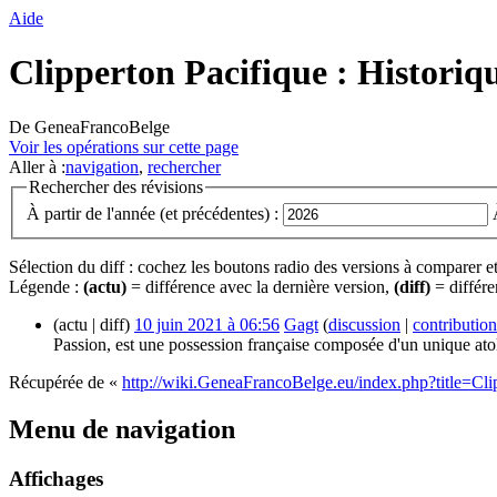
Aide
Clipperton Pacifique : Historiqu
De GeneaFrancoBelge
Voir les opérations sur cette page
Aller à :
navigation
,
rechercher
Rechercher des révisions
À partir de l'année (et précédentes) :
Sélection du diff : cochez les boutons radio des versions à comparer e
Légende :
(actu)
= différence avec la dernière version,
(diff)
= différe
(actu | diff)
10 juin 2021 à 06:56
‎
Gagt
(
discussion
|
contribution
Passion, est une possession française composée d'un unique atoll
Récupérée de «
http://wiki.GeneaFrancoBelge.eu/index.php?title=Cli
Menu de navigation
Affichages