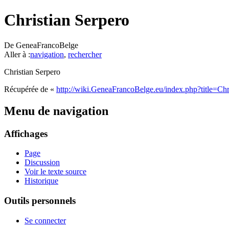
Christian Serpero
De GeneaFrancoBelge
Aller à :
navigation
,
rechercher
Christian Serpero
Récupérée de «
http://wiki.GeneaFrancoBelge.eu/index.php?title=C
Menu de navigation
Affichages
Page
Discussion
Voir le texte source
Historique
Outils personnels
Se connecter