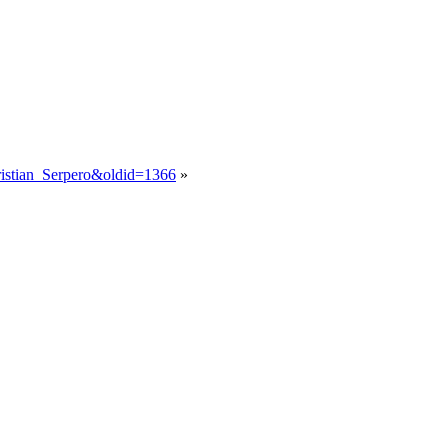
hristian_Serpero&oldid=1366
»