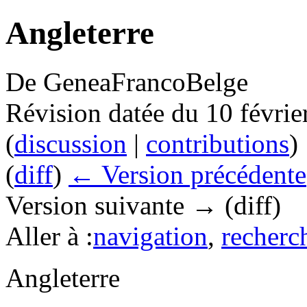
Angleterre
De GeneaFrancoBelge
Révision datée du 10 févri
(
discussion
|
contributions
)
(
diff
)
← Version précédente
Version suivante → (diff)
Aller à :
navigation
,
recherc
Angleterre