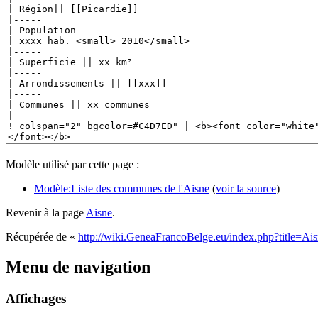
Modèle utilisé par cette page :
Modèle:Liste des communes de l'Aisne
(
voir la source
)
Revenir à la page
Aisne
.
Récupérée de «
http://wiki.GeneaFrancoBelge.eu/index.php?title=Ai
Menu de navigation
Affichages